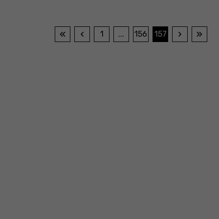
1
...
156
157