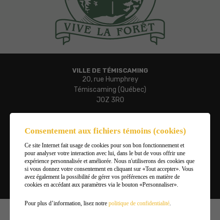
VILLE DE TÉMISCAMING
20, rue Humphrey
Témiscaming (Québec)
J0Z 3R0
Téléphone :
819 627-3273
Consentement aux fichiers témoins (cookies)
Télécopieur :
Ce site Internet fait usage de cookies pour son bon fonctionnement et
819 627-3019
pour analyser votre interaction avec lui, dans le but de vous offrir une
Courriel :
expérience personnalisée et améliorée. Nous n'utiliserons des cookies que
ville.temiscaming@temiscaming.net
si vous donnez votre consentement en cliquant sur «Tout accepter». Vous
avez également la possibilité de gérer vos préférences en matière de
cookies en accédant aux paramètres via le bouton «Personnaliser».
Gérer mes témoins (cookies)
Pour plus d’information, lisez notre
politique de confidentialité
.
©2026
Ville de Témiscaming
,