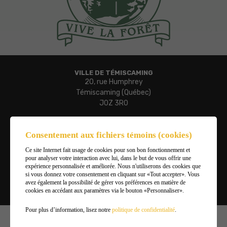
VILLE DE TÉMISCAMING
20, rue Humphrey
Témiscaming (Québec)
J0Z 3R0
Téléphone :
819 627-3273
Consentement aux fichiers témoins (cookies)
Télécopieur :
Ce site Internet fait usage de cookies pour son bon fonctionnement et
819 627-3019
pour analyser votre interaction avec lui, dans le but de vous offrir une
Courriel :
expérience personnalisée et améliorée. Nous n'utiliserons des cookies que
ville.temiscaming@temiscaming.net
si vous donnez votre consentement en cliquant sur «Tout accepter». Vous
avez également la possibilité de gérer vos préférences en matière de
cookies en accédant aux paramètres via le bouton «Personnaliser».
Gérer mes témoins (cookies)
Pour plus d’information, lisez notre
politique de confidentialité
.
©2026
Ville de Témiscaming
,