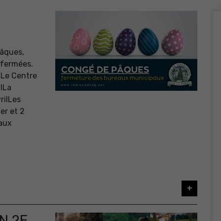
âques,
t fermées.
ilLe Centre
ilLa
rilLes
er et 2
vaux
+
N 2E