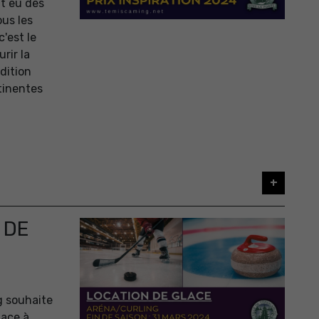
t eu des
us les
'est le
rir la
édition
tinentes
+
 DE
ng souhaite
lace à