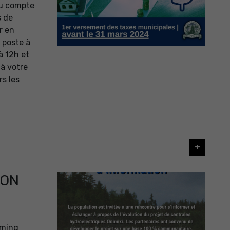
du compte
s de
r en
 poste à
à 12h et
 à votre
s les
+
ION
aming