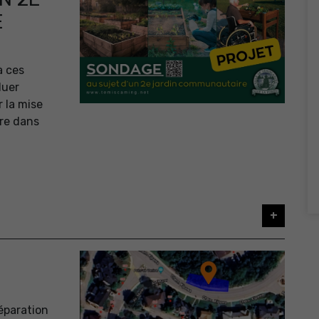
E
à ces
luer
r la mise
re dans
+
réparation