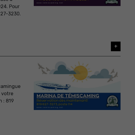
024. Pour
 627-3230.
+
scamingue
 votre
n : 819