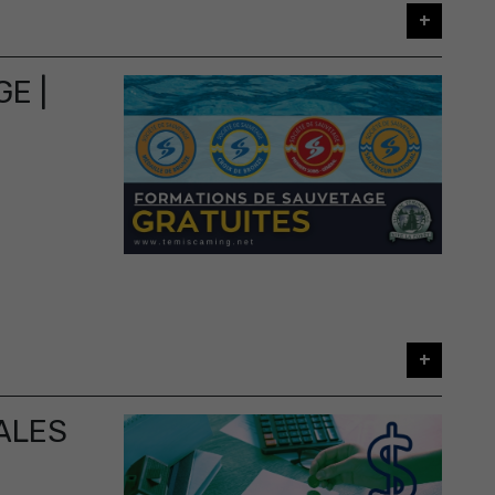
+
E |
+
ALES