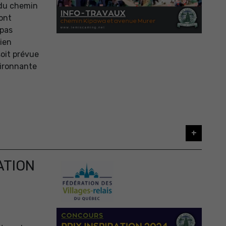
n du chemin
ront
 pas
Bien
soit prévue
vironnante
+
ATION