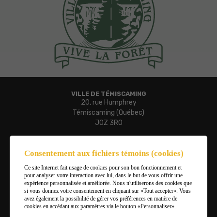
VILLE DE TÉMISCAMING
20, rue Humphrey
Témiscaming (Québec)
J0Z 3R0
Téléphone :
819 627-3273
Consentement aux fichiers témoins (cookies)
Télécopieur :
Ce site Internet fait usage de cookies pour son bon fonctionnement et
819 627-3019
pour analyser votre interaction avec lui, dans le but de vous offrir une
Courriel :
expérience personnalisée et améliorée. Nous n'utiliserons des cookies que
ville.temiscaming@temiscaming.net
si vous donnez votre consentement en cliquant sur «Tout accepter». Vous
avez également la possibilité de gérer vos préférences en matière de
cookies en accédant aux paramètres via le bouton «Personnaliser».
Gérer mes témoins (cookies)