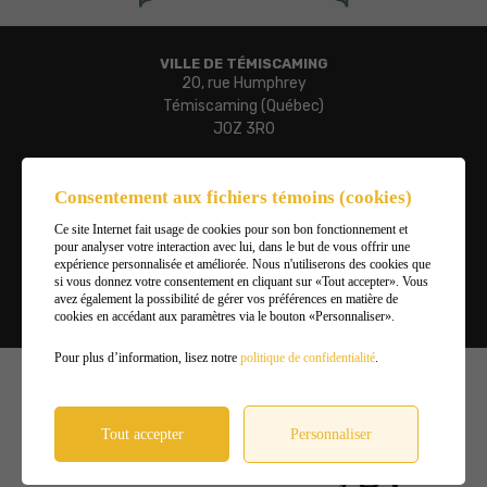
VILLE DE TÉMISCAMING
20, rue Humphrey
Témiscaming (Québec)
J0Z 3R0
Téléphone :
819 627-3273
Consentement aux fichiers témoins (cookies)
Télécopieur :
Ce site Internet fait usage de cookies pour son bon fonctionnement et
819 627-3019
pour analyser votre interaction avec lui, dans le but de vous offrir une
Courriel :
expérience personnalisée et améliorée. Nous n'utiliserons des cookies que
ville.temiscaming@temiscaming.net
si vous donnez votre consentement en cliquant sur «Tout accepter». Vous
avez également la possibilité de gérer vos préférences en matière de
cookies en accédant aux paramètres via le bouton «Personnaliser».
Gérer mes témoins (cookies)
Pour plus d’information, lisez notre
politique de confidentialité
.
©2026
Ville de Témiscaming
,
Tous droits réservés |
Conditions d'utilisation et politique de
confidentialité
Tout accepter
Personnaliser
DESIGN
+
WEB
+
HÉBERGEMENT