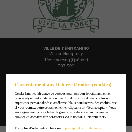
VILLE DE TÉMISCAMING
20, rue Humphrey
Témiscaming (Québec)
J0Z 3R0
Téléphone :
819 627-3273
Consentement aux fichiers témoins (cookies)
Télécopieur :
Ce site Internet fait usage de cookies pour son bon fonctionnement et
819 627-3019
pour analyser votre interaction avec lui, dans le but de vous offrir une
Courriel :
expérience personnalisée et améliorée. Nous n'utiliserons des cookies que
ville.temiscaming@temiscaming.net
si vous donnez votre consentement en cliquant sur «Tout accepter». Vous
avez également la possibilité de gérer vos préférences en matière de
cookies en accédant aux paramètres via le bouton «Personnaliser».
Gérer mes témoins (cookies)
Pour plus d’information, lisez notre
politique de confidentialité
.