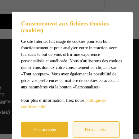
RETOUR AUX ACTUALITÉS
Consentement aux fichiers témoins
(cookies)
Ce site Internet fait usage de cookies pour son bon
fonctionnement et pour analyser votre interaction avec
lui, dans le but de vous offrir une expérience
personnalisée et améliorée. Nous n'utiliserons des cookies
que si vous donnez votre consentement en cliquant sur
«Tout accepter». Vous avez également la possibilité de
gérer vos préférences en matière de cookies en accédant
aux paramètres via le bouton «Personnaliser».
3
19
Pour plus d’information, lisez notre
politique de
ing@temiscaming.net
confidentialité
.
kies)
Tout accepter
Personnaliser