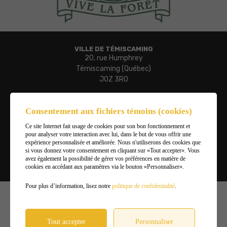
VILLE DE TÉMISCAMING
20, rue Humphrey
Témiscaming (Québec)
J0Z 3R0
Téléphone :
819 627-3273
Consentement aux fichiers témoins (cookies)
Télécopieur :
Ce site Internet fait usage de cookies pour son bon fonctionnement et
819 627-3019
pour analyser votre interaction avec lui, dans le but de vous offrir une
Courriel :
expérience personnalisée et améliorée. Nous n'utiliserons des cookies que
ville.temiscaming@temiscaming.net
si vous donnez votre consentement en cliquant sur «Tout accepter». Vous
avez également la possibilité de gérer vos préférences en matière de
cookies en accédant aux paramètres via le bouton «Personnaliser».
Gérer mes témoins (cookies)
Pour plus d’information, lisez notre
politique de confidentialité
.
©2026
Ville de Témiscaming
,
Tous droits réservés |
Conditions d'utilisation et politique de
confidentialité
Tout accepter
Personnaliser