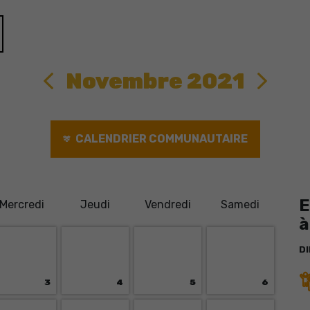
Novembre 2021
CALENDRIER COMMUNAUTAIRE
E
M
ercredi
J
eudi
V
endredi
S
amedi
à
D
3
4
5
6