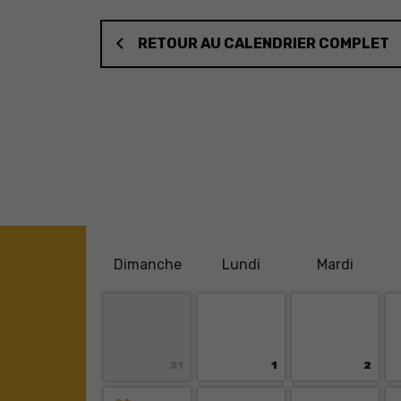
RETOUR AU CALENDRIER COMPLET
D
imanche
L
undi
M
ardi
31
1
2