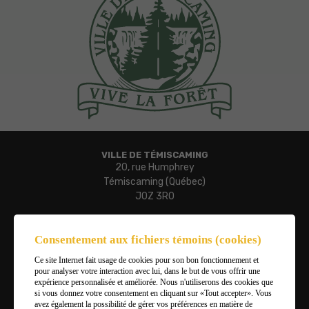
VILLE DE TÉMISCAMING
20, rue Humphrey
Témiscaming (Québec)
J0Z 3R0
Téléphone :
819 627-3273
Consentement aux fichiers témoins (cookies)
Télécopieur :
Ce site Internet fait usage de cookies pour son bon fonctionnement et
819 627-3019
pour analyser votre interaction avec lui, dans le but de vous offrir une
Courriel :
expérience personnalisée et améliorée. Nous n'utiliserons des cookies que
ville.temiscaming@temiscaming.net
si vous donnez votre consentement en cliquant sur «Tout accepter». Vous
avez également la possibilité de gérer vos préférences en matière de