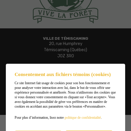
VILLE DE TÉMISCAMING
20, rue Humphrey
Témiscaming (Québec)
J0Z 3R0
Téléphone :
819 627-3273
Consentement aux fichiers témoins (cookies)
Télécopieur :
Ce site Internet fait usage de cookies pour son bon fonctionnement et
819 627-3019
pour analyser votre interaction avec lui, dans le but de vous offrir une
Courriel :
expérience personnalisée et améliorée. Nous n'utiliserons des cookies que
ville.temiscaming@temiscaming.net
si vous donnez votre consentement en cliquant sur «Tout accepter». Vous
avez également la possibilité de gérer vos préférences en matière de
cookies en accédant aux paramètres via le bouton «Personnaliser».
Gérer mes témoins (cookies)
Pour plus d’information, lisez notre
politique de confidentialité
.
©2026
Ville de Témiscaming
,
Tous droits réservés |
Conditions d'utilisation et politique de