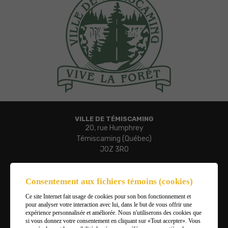
VILLE DE TÉMISCAMING
20, rue Humphrey
Témiscaming (Québec)
J0Z 3R0
Téléphone :
819 627-3273
Consentement aux fichiers témoins (cookies)
Télécopieur :
Ce site Internet fait usage de cookies pour son bon fonctionnement et
819 627-3019
pour analyser votre interaction avec lui, dans le but de vous offrir une
Courriel :
expérience personnalisée et améliorée. Nous n'utiliserons des cookies que
ville.temiscaming@temiscaming.net
si vous donnez votre consentement en cliquant sur «Tout accepter». Vous