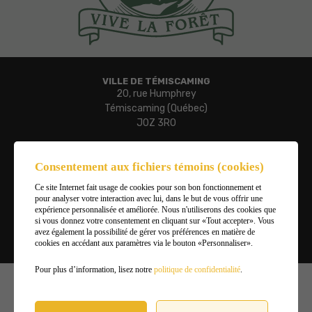
VILLE DE TÉMISCAMING
20, rue Humphrey
Témiscaming (Québec)
J0Z 3R0
Téléphone :
819 627-3273
Consentement aux fichiers témoins (cookies)
Télécopieur :
Ce site Internet fait usage de cookies pour son bon fonctionnement et
819 627-3019
pour analyser votre interaction avec lui, dans le but de vous offrir une
Courriel :
expérience personnalisée et améliorée. Nous n'utiliserons des cookies que
ville.temiscaming@temiscaming.net
si vous donnez votre consentement en cliquant sur «Tout accepter». Vous
avez également la possibilité de gérer vos préférences en matière de
cookies en accédant aux paramètres via le bouton «Personnaliser».
Gérer mes témoins (cookies)
Pour plus d’information, lisez notre
politique de confidentialité
.
©2026
Ville de Témiscaming
,
Tous droits réservés |
Conditions d'utilisation et politique de
confidentialité