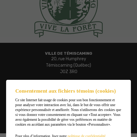
VILLE DE TÉMISCAMING
20, rue Humphrey
Témiscaming (Québec)
J0Z 3R0
Téléphone :
819 627-3273
Consentement aux fichiers témoins (cookies)
Télécopieur :
Ce site Internet fait usage de cookies pour son bon fonctionnement et
819 627-3019
pour analyser votre interaction avec lui, dans le but de vous offrir une
Courriel :
expérience personnalisée et améliorée. Nous n'utiliserons des cookies que
ville.temiscaming@temiscaming.net
si vous donnez votre consentement en cliquant sur «Tout accepter». Vous
avez également la possibilité de gérer vos préférences en matière de
cookies en accédant aux paramètres via le bouton «Personnaliser».
Gérer mes témoins (cookies)
Pour plus d’information, lisez notre
politique de confidentialité
.